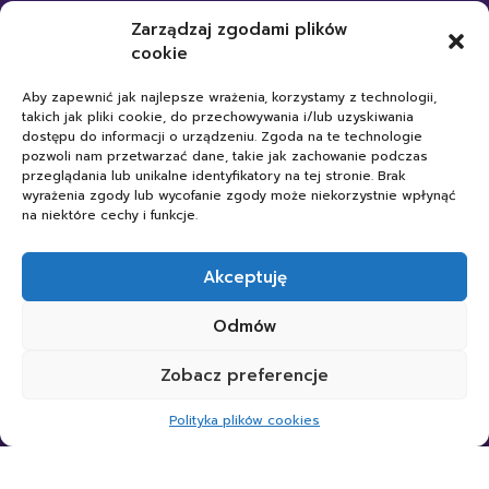
Statut Przedszkola
Zarządzaj zgodami plików
cookie
Standardy Ochrony Małoletnich
Polityka plików cookies
Aby zapewnić jak najlepsze wrażenia, korzystamy z technologii,
takich jak pliki cookie, do przechowywania i/lub uzyskiwania
dostępu do informacji o urządzeniu. Zgoda na te technologie
Przydatne linki
pozwoli nam przetwarzać dane, takie jak zachowanie podczas
przeglądania lub unikalne identyfikatory na tej stronie. Brak
wyrażenia zgody lub wycofanie zgody może niekorzystnie wpłynąć
na niektóre cechy i funkcje.
Akceptuję
Odmów
Zobacz preferencje
Polityka plików cookies