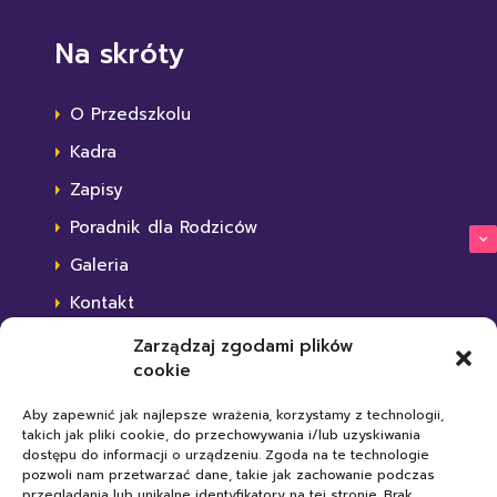
Na skróty
O Przedszkolu
Kadra
Zapisy
Poradnik dla Rodziców
Galeria
Kontakt
Statut Przedszkola
Zarządzaj zgodami plików
cookie
Standardy Ochrony Małoletnich
Polityka plików cookies
Aby zapewnić jak najlepsze wrażenia, korzystamy z technologii,
takich jak pliki cookie, do przechowywania i/lub uzyskiwania
dostępu do informacji o urządzeniu. Zgoda na te technologie
Przydatne linki
pozwoli nam przetwarzać dane, takie jak zachowanie podczas
przeglądania lub unikalne identyfikatory na tej stronie. Brak